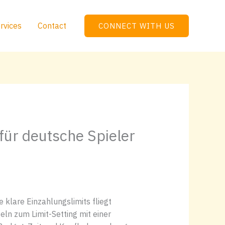
rvices
Contact
CONNECT WITH US
für deutsche Spieler
 klare Einzahlungslimits fliegt
ln zum Limit-Setting mit einer