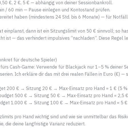
,50 €, 2 €, 5 € — abhängig von deiner Sessionbankroll.
min / 60 min — Pause einlegen und Kontostand prüfen.
reitet haben (mindestens 24 Std. bis 6 Monate) — für Notfäll
 einplanst, dann ist ein Sitzungslimit von 50 € sinnvoll; so h
 ist — das verhindert impulsives “nachladen”. Diese Regel lei
onkret für deutsche Spieler)
l fürs Cash-Game: Verwende für Blackjack nur 1–5 % deiner S
rien. Ich erkläre dir das mit drei realen Fällen in Euro (€) — s
dget 200 € → Sitzung 20 € → Max-Einsatz pro Hand = 1 € (5 % 
budget 500 € → Sitzung 50 € → Max-Einsatz pro Hand = 2,5 € 
udget 1.000 € → Sitzung 100 € → Max-Einsatz pro Hand = 5 € 
zlimits pro Hand wichtig sind und wie sie unmittelbar das Ri
, die deine langfristige Varianz reduziert.