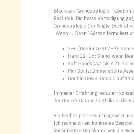
Blackjack-Grundstrategie: Tabellen,
Real talk: Die beste Verteidigung ge
Grundstrategie (für Single-Deck-ähnli
“Wenn → Dann”-Sätzen formuliert un
2–6 (Dealer zeigt 7–A): Imme
Hard 12–16: Stand, wenn Deal
Soft Hands (A,2 bis A,7): Bei 
Pair Splits: Immer splitte Ass
Double Down: Double auf 11 i
In meiner Erfahrung reduziert konse
der Decks). Daraus folgt direkt die F
Rechenbeispiel: Erwartungswert und 
Ich rechne dir ein konkretes Beispiel
konservative Hauskante von 0,6 % be