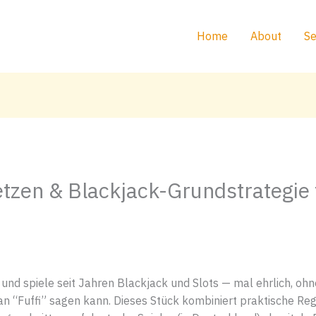
Home
About
Se
etzen & Blackjack-Grundstrategie 
und spiele seit Jahren Blackjack und Slots — mal ehrlich, ohne
n “Fuffi” sagen kann. Dieses Stück kombiniert praktische Rege