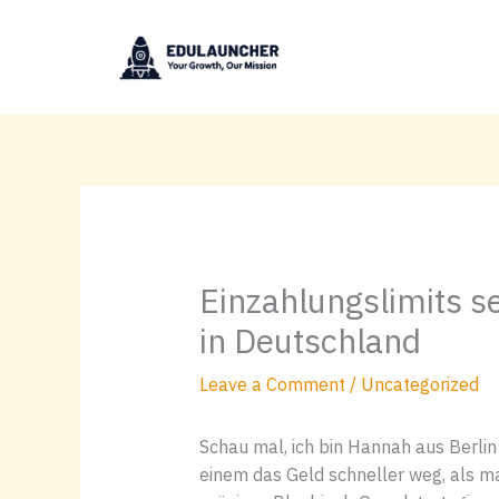
Skip
to
content
Einzahlungslimits s
in Deutschland
Leave a Comment
/
Uncategorized
Schau mal, ich bin Hannah aus Berlin 
einem das Geld schneller weg, als ma