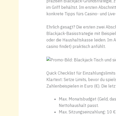
präzisen Blackjack-Grundstrategie, z
im Griff behältst. Im ersten Abschni
konkrete Tipps fürs Casino- und Live-
Ehrlich gesagt? Die ersten zwei Abschn
Blackjack-Basisstrategie mit Beispie
oder die Haushaltskasse leiden. Im An
casino findet) praktisch anfühlt.
Quick Checklist für Einzahlungslimit
Klartext: Setze Limits, bevor du spie
Zahlenbeispielen in Euro (€). Die let
Max. Monatsbudget (Geld, das d
Nettohaushalt passt.
Max. Sitzungseinzahlung: 10 €,