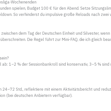
desliga-Wochenenden
 Stunden spielen, Budget 100 € für den Abend. Setze Sitzungsli
ldown. So verhinderst du impulsive große Reloads nach zwei 
t zwischen dem Tag der Deutschen Einheit und Silvester, wenn
 überschreiten. Die Regel führt zur Mini-FAQ, die ich gleich bea
sein?
 ab: 1–2 % der Sessionbankroll sind konservativ, 3–5 % sind 
n 24–72 Std., reflektiere mit einem Aktivitätsbericht und redu
on (bei deutschen Anbietern verfügbar).