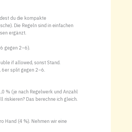
indest du die kompakte
sche). Die Regeln sind in einfachen
sen ergänzt.
16 gegen 2–6).
uble if allowed, sonst Stand.
, 6er split gegen 2–6.
1,0 % (je nach Regelwerk und Anzahl
l riskieren? Das berechne ich gleich.
 pro Hand (4 %). Nehmen wir eine