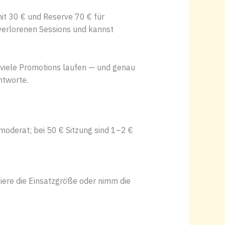
mit 30 € und Reserve 70 € für
verlorenen Sessions und kannst
 viele Promotions laufen — und genau
ntworte.
moderat; bei 50 € Sitzung sind 1–2 €
ziere die Einsatzgröße oder nimm die