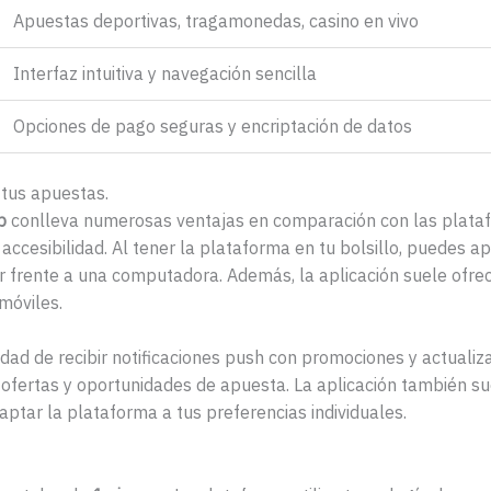
Apuestas deportivas, tragamonedas, casino en vivo
Interfaz intuitiva y navegación sencilla
Opciones de pago seguras y encriptación de datos
 tus apuestas.
p
conlleva numerosas ventajas en comparación con las platafor
 accesibilidad. Al tener la plataforma en tu bolsillo, puedes 
tar frente a una computadora. Además, la aplicación suele ofre
 móviles.
idad de recibir notificaciones push con promociones y actualiz
s ofertas y oportunidades de apuesta. La aplicación también s
aptar la plataforma a tus preferencias individuales.