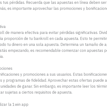
s tus pérdidas. Recuerda que las apuestas en línea deben ser
más, es importante aprovechar las promociones y bonificacion
tiva
l de manera efectiva para evitar pérdidas significativas. Divi
 proporción de tu bankroll en cada apuesta. Esto te permiti
 todo tu dinero en una sola apuesta. Determina un tamaño de 
 Si estás empezando, es recomendable comenzar con apuestas
a.
ociones
ficaciones y promociones a sus usuarios. Estas bonificacione
s y programas de fidelidad. Aprovechar estas ofertas puede a
unidades de ganar. Sin embargo, es importante leer los térm
ar sujetas a ciertos requisitos de apuesta.
izar la 1win app