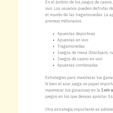
En el ámbito de los juegos de casino
vivo. Los usuarios pueden disfrutar 
el mundo de las tragamonedas. La ap
premios millonarios.
Apuestas deportivas
Apuestas en vivo
Tragamonedas
Juegos de mesa (blackjack, ru
Juegos de casino en vivo
Apuestas combinadas
Estrategias para maximizar tus gana
Si bien el azar juega un papel impor
maximizar tus ganancias en la
1win 
juegos en los que deseas apostar. Es
Otra estrategia importante es admini