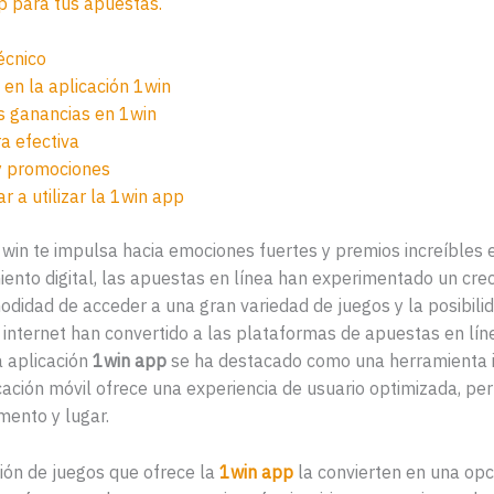
pp para tus apuestas.
écnico
en la aplicación 1win
s ganancias en 1win
a efectiva
 y promociones
 a utilizar la 1win app
1win te impulsa hacia emociones fuertes y premios increíbles e
ento digital, las apuestas en línea han experimentado un cre
didad de acceder a una gran variedad de juegos y la posibili
 internet han convertido a las plataformas de apuestas en lí
 aplicación
1win app
se ha destacado como una herramienta i
ación móvil ofrece una experiencia de usuario optimizada, per
mento y lugar.
ción de juegos que ofrece la
1win app
la convierten en una opc