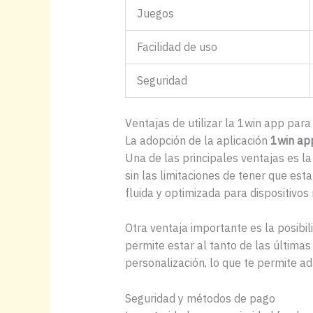
Juegos
Facilidad de uso
Seguridad
Ventajas de utilizar la 1win app para
La adopción de la aplicación
1win ap
Una de las principales ventajas es la
sin las limitaciones de tener que es
fluida y optimizada para dispositivos
Otra ventaja importante es la posibil
permite estar al tanto de las última
personalización, lo que te permite ad
Seguridad y métodos de pago