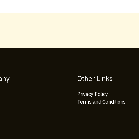
any
Other Links
Privacy Policy
Terms and Conditions