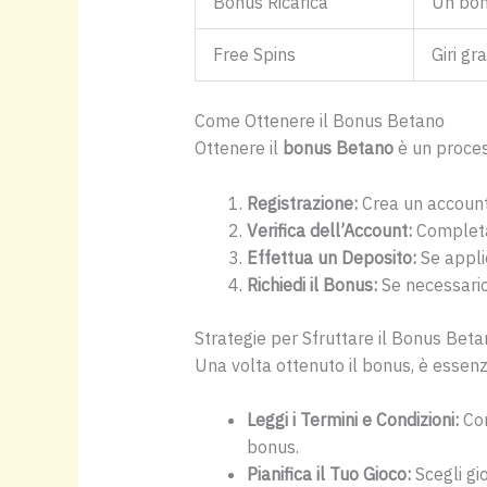
Bonus Ricarica
Un bonu
Free Spins
Giri gr
Come Ottenere il Bonus Betano
Ottenere il
bonus Betano
è un proces
Registrazione:
Crea un account
Verifica dell’Account:
Completa 
Effettua un Deposito:
Se applic
Richiedi il Bonus:
Se necessario,
Strategie per Sfruttare il Bonus Bet
Una volta ottenuto il bonus, è essenzi
Leggi i Termini e Condizioni:
Com
bonus.
Pianifica il Tuo Gioco:
Scegli gio