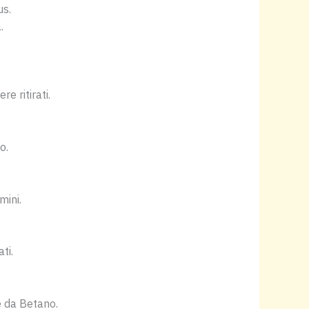
us.
.
e ritirati.
o.
mini.
ti.
te da Betano.