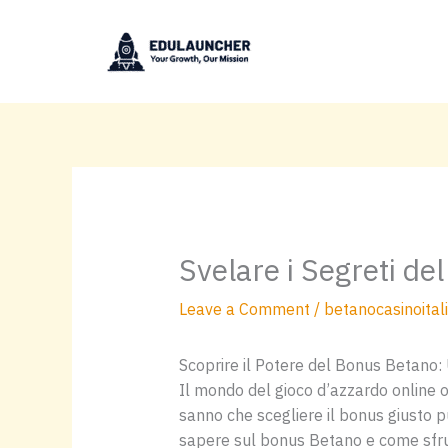
Skip
to
content
Svelare i Segreti de
Leave a Comment
/
betanocasinoital
Scoprire il Potere del Bonus Betano: 
Il mondo del gioco d’azzardo online 
sanno che scegliere il bonus giusto p
sapere sul bonus Betano e come sfrut