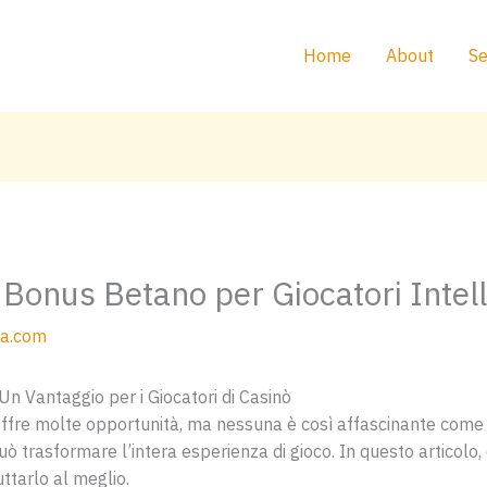
Home
About
Se
l Bonus Betano per Giocatori Intell
ia.com
Un Vantaggio per i Giocatori di Casinò
offre molte opportunità, ma nessuna è così affascinante come 
uò trasformare l’intera esperienza di gioco. In questo articolo,
tarlo al meglio.