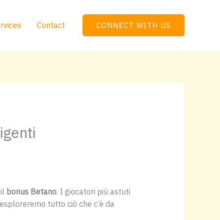
rvices
Contact
CONNECT WITH US
igenti
il
bonus Betano
. I giocatori più astuti
 esploreremo tutto ciò che c’è da