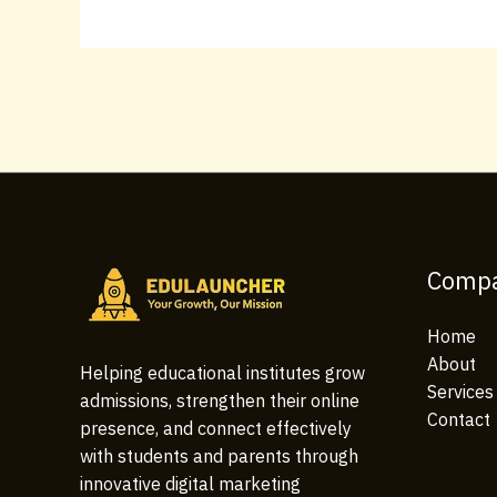
Comp
Home
About
Helping educational institutes grow
Services
admissions, strengthen their online
Contact
presence, and connect effectively
with students and parents through
innovative digital marketing