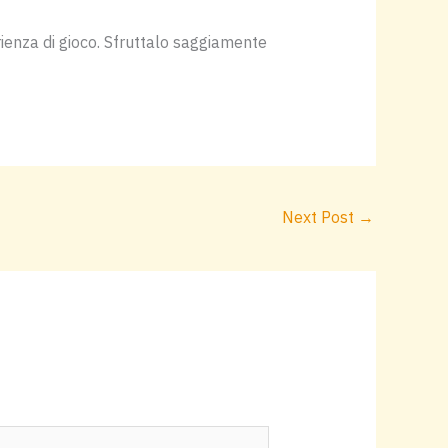
ienza di gioco. Sfruttalo saggiamente
Next Post
→