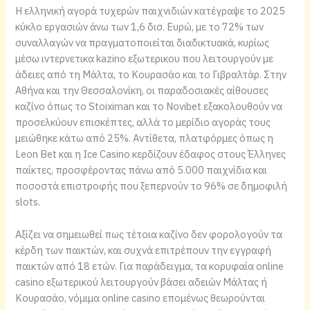
Η ελληνική αγορά τυχερών παιχνιδιών κατέγραψε το 2025
κύκλο εργασιών άνω των 1,6 δισ. Ευρώ, με το 72% των
συναλλαγών να πραγματοποιείται διαδικτυακά, κυρίως
μέσω ιντερνετικα kazino εξωτερικου που λειτουργούν με
άδειες από τη Μάλτα, το Κουρασάο και το Γιβραλτάρ. Στην
Αθήνα και την Θεσσαλονίκη, οι παραδοσιακές αίθουσες
καζίνο όπως το Stoiximan και το Novibet εξακολουθούν να
προσελκύουν επισκέπτες, αλλά το μερίδιο αγοράς τους
μειώθηκε κάτω από 25%. Αντίθετα, πλατφόρμες όπως η
Leon Bet και η Ice Casino κερδίζουν έδαφος στους Έλληνες
παίκτες, προσφέροντας πάνω από 5.000 παιχνίδια και
ποσοστά επιστροφής που ξεπερνούν το 96% σε δημοφιλή
slots.
Αξίζει να σημειωθεί πως τέτοια καζίνο δεν φορολογούν τα
κέρδη των παικτών, και συχνά επιτρέπουν την εγγραφή
παικτών από 18 ετών. Για παράδειγμα, τα κορυφαία online
casino εξωτερικού λειτουργούν βάσει αδειών Μάλτας ή
Κουρασάο, νόμιμα online casino επομένως θεωρούνται