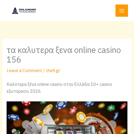
Skip
to
content
τα καλυτερα ξενα online casino
156
Leave a Comment
/
chefi.gr
Καλύτερα ξένα online casino στην Ελλάδα 10+ casino
εξωτερικου 2026