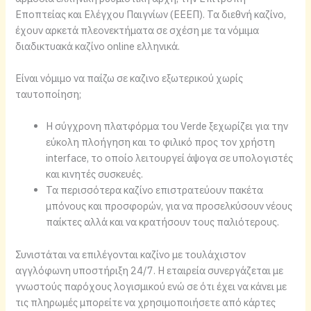
Εποπτείας και Ελέγχου Παιγνίων (ΕΕΕΠ). Τα διεθνή καζίνο,
έχουν αρκετά πλεονεκτήματα σε σχέση με τα νόμιμα
διαδικτυακά καζίνο online ελληνικά.
Είναι νόμιμο να παίζω σε καζινο εξωτερικού χωρίς
ταυτοποίηση;
Η σύγχρονη πλατφόρμα του Verde ξεχωρίζει για την
εύκολη πλοήγηση και το φιλικό προς τον χρήστη
interface, το οποίο λειτουργεί άψογα σε υπολογιστές
και κινητές συσκευές.
Τα περισσότερα καζίνο επιστρατεύουν πακέτα
μπόνους και προσφορών, για να προσελκύσουν νέους
παίκτες αλλά και να κρατήσουν τους παλιότερους.
Συνιστάται να επιλέγονται καζίνο με τουλάχιστον
αγγλόφωνη υποστήριξη 24/7. Η εταιρεία συνεργάζεται με
γνωστούς παρόχους λογισμικού ενώ σε ότι έχει να κάνει με
τις πληρωμές μπορείτε να χρησιμοποιήσετε από κάρτες