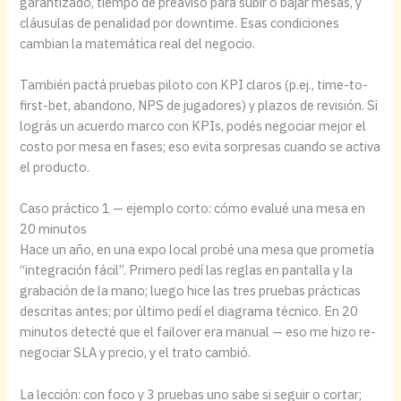
garantizado, tiempo de preaviso para subir o bajar mesas, y
cláusulas de penalidad por downtime. Esas condiciones
cambian la matemática real del negocio.
También pactá pruebas piloto con KPI claros (p.ej., time-to-
first-bet, abandono, NPS de jugadores) y plazos de revisión. Si
lográs un acuerdo marco con KPIs, podés negociar mejor el
costo por mesa en fases; eso evita sorpresas cuando se activa
el producto.
Caso práctico 1 — ejemplo corto: cómo evalué una mesa en
20 minutos
Hace un año, en una expo local probé una mesa que prometía
“integración fácil”. Primero pedí las reglas en pantalla y la
grabación de la mano; luego hice las tres pruebas prácticas
descritas antes; por último pedí el diagrama técnico. En 20
minutos detecté que el failover era manual — eso me hizo re-
negociar SLA y precio, y el trato cambió.
La lección: con foco y 3 pruebas uno sabe si seguir o cortar;