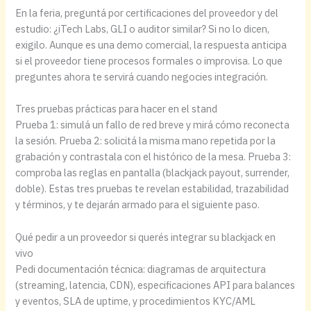
En la feria, preguntá por certificaciones del proveedor y del
estudio: ¿iTech Labs, GLI o auditor similar? Si no lo dicen,
exigilo. Aunque es una demo comercial, la respuesta anticipa
si el proveedor tiene procesos formales o improvisa. Lo que
preguntes ahora te servirá cuando negocies integración.
Tres pruebas prácticas para hacer en el stand
Prueba 1: simulá un fallo de red breve y mirá cómo reconecta
la sesión. Prueba 2: solicitá la misma mano repetida por la
grabación y contrastala con el histórico de la mesa. Prueba 3:
comproba las reglas en pantalla (blackjack payout, surrender,
doble). Estas tres pruebas te revelan estabilidad, trazabilidad
y términos, y te dejarán armado para el siguiente paso.
Qué pedir a un proveedor si querés integrar su blackjack en
vivo
Pedi documentación técnica: diagramas de arquitectura
(streaming, latencia, CDN), especificaciones API para balances
y eventos, SLA de uptime, y procedimientos KYC/AML