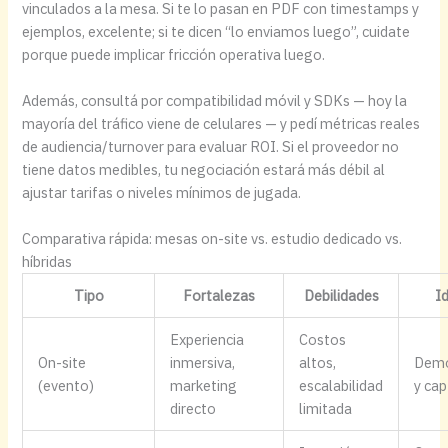
vinculados a la mesa. Si te lo pasan en PDF con timestamps y
ejemplos, excelente; si te dicen “lo enviamos luego”, cuidate
porque puede implicar fricción operativa luego.
Además, consultá por compatibilidad móvil y SDKs — hoy la
mayoría del tráfico viene de celulares — y pedí métricas reales
de audiencia/turnover para evaluar ROI. Si el proveedor no
tiene datos medibles, tu negociación estará más débil al
ajustar tarifas o niveles mínimos de jugada.
Comparativa rápida: mesas on-site vs. estudio dedicado vs.
híbridas
Tipo
Fortalezas
Debilidades
I
Experiencia
Costos
On-site
inmersiva,
altos,
Demo
(evento)
marketing
escalabilidad
y ca
directo
limitada