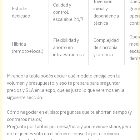
Inversión
Oper
Calidad y
Estudio
inicial y
gran
control,
dedicado
dependencia
oper
escalable 24/7
técnica
cont
Oper
Flexibilidad y
Complejidad
Híbrida
medi
ahorro en
de sincronía
(remoto+local)
esca
infraestructura
y latencia
dem
Mirando la tabla podés decidir qué modelo encaja con tu
volumen y presupuesto, y eso te prepara para preguntar
precios y SLA en la expo, que es justo lo que veremos en la
siguiente sección.
Cómo negociar en el piso: preguntas que te ahorran tiempo (y
contratos malos)
Pregunta por tarifas por mesa/hora y por revenue share, pero
no te quedes sólo en el número: consultá por el mínimo