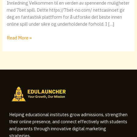
Innledning Velkommen til en verden av spennende muligheter
med 7bet spill. Dette https://7bet-no.com/ nettcasinoet gir
deg en fantastisk plattform for å utforske det beste innen
online spill under sikre og underholdende forhold. I […]
Read More »
Helping educational institutes grow admissions, strengthen
their online presence, and connect effectively with students
and parents through innovative digital marketing
strategies.