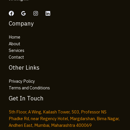
Company
Home
About
Services
Contact
Other Links
Privacy Policy
Terms and Conditions
Get In Touch
5th Floor, A Wing, Kailash Tower, 503, Professor NS
Phadke Rd, near Regency Hotel, Margdarshan, Bima Nagar,
Andheri East, Mumbai, Maharashtra 400069