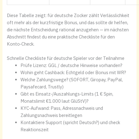
Diese Tabelle zeigt: für deutsche Zocker zählt Verlässlichkeit
oft mehr als der kurzfristige Bonus, und das sollte dir helfen,
die nächste Entscheidung rational anzugehen — im nächsten
Abschnitt findest du eine praktische Checkliste für den
Konto‑Check.
Schnelle Checkliste für deutsche Spieler vor der Teilnahme
Prüfe Lizenz: GGL / deutsche Hinweise vorhanden?
Wohin geht Cashback: Echtgeld oder Bonus mit WR?
Welche Zahlungswege? (SOFORT, Giropay, PayPal,
Paysafecard, Trustly)
Gibt es Einsatz‑/Auszahlungs‑Limits (1 € Spin,
Monatslimit €1.000 laut GlüStV)?
KYC‑Aufwand: Pass, Adressnachweis und
Zahlungsnachweis bereitlegen
Kontaktiere Support (spricht Deutsch?) und check
Reaktionszeit