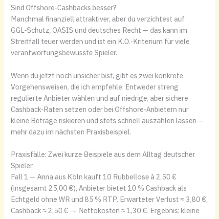
Sind Offshore‑Cashbacks besser?
Manchmal finanziell attraktiver, aber du verzichtest auf
GGL‑Schutz, OASIS und deutsches Recht — das kann im
Streitfall teuer werden und ist ein K.O.‑Kriterium für viele
verantwortungsbewusste Spieler.
Wenn du jetzt noch unsicher bist, gibt es zwei konkrete
Vorgehensweisen, die ich empfehle: Entweder streng
regulierte Anbieter wählen und auf niedrige, aber sichere
Cashback‑Raten setzen oder bei Offshore‑Anbietern nur
kleine Beträge riskieren und stets schnell auszahlen lassen —
mehr dazu im nächsten Praxisbeispiel.
Praxisfälle: Zwei kurze Beispiele aus dem Alltag deutscher
Spieler
Fall 1 — Anna aus Köln kauft 10 Rubbellose à 2,50 €
(insgesamt 25,00 €), Anbieter bietet 10 % Cashback als
Echtgeld ohne WR und 85 % RTP. Erwarteter Verlust ≈ 3,80 €,
Cashback ≈ 2,50 € → Nettokosten ≈ 1,30 €. Ergebnis: kleine