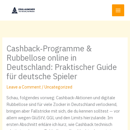
Skip
to
content
Cashback‑Programme &
Rubbellose online in
Deutschland: Praktischer Guide
für deutsche Spieler
Leave a Comment
/
Uncategorized
Schau, folgendes vorweg: Cashback‑Aktionen und digitale
Rubbellose sind für viele Zocker in Deutschland verlockend,
bringen aber Fallstricke mit sich, die du kennen solltest — vor
allem wegen GlüStV, GGL und den Limits hierzulande. Im
ersten Abschnitt erkläre ich kurz, wie Cashback technisch