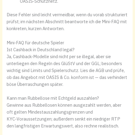
OASIS‑Schutznetz.
Diese Fehler sind leicht vermeidbar, wenn du vorab strukturiert
prüfst; im nächsten Abschnitt beantworte ich die Mini‑FAQ mit
konkreten, kurzen Antworten.
Mini‑FAQ für deutsche Spieler
Ist Cashback in Deutschland legal?
Ja, Cashback‑Modelle sind nicht per se illegal, aber sie
unterliegen den Regeln des GlüStV und der GGL; besonders
wichtig sind Limits und Spielerschutz. Lies die AGB und prüfe,
ob das Angebot mit OASIS & Co. konform ist — das verhindert
böse Überraschungen später.
Kann man Rubbellose mit Echtgeld auszahlen?
Gewinne aus Rubbellosen können ausgezahlt werden, aber
oft gelten Mindestauszahlungsgrenzen und
KYC‑Voraussetzungen; außerdem senkt ein niedriger RTP
den langfristigen Erwartungswert, also rechne realistisch.