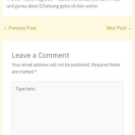
und genau diese Erfahrung gebe ich hier weiter.
←
Previous Post
Next Post
→
Leave a Comment
Your email address will not be published.
Required fields
are marked
*
Type
here..