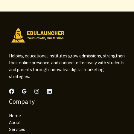
Helping educational institutes grow admissions, strengthen
their online presence, and connect effectively with students
and parents through innovative digital marketing
strategies.
Company
Home
About
Services