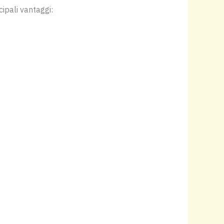
cipali vantaggi: