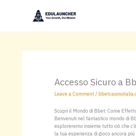
Skip
to
content
Accesso Sicuro a Bb
Leave a Comment
/
bbetcasinoitalia
Scopri il Mondo di Bbet: Come Effettu
Benvenuti nel fantastico mondo di Bbet
esploreremo insieme tutto ciò che c’
la tua esperienza di gioco ancora più 