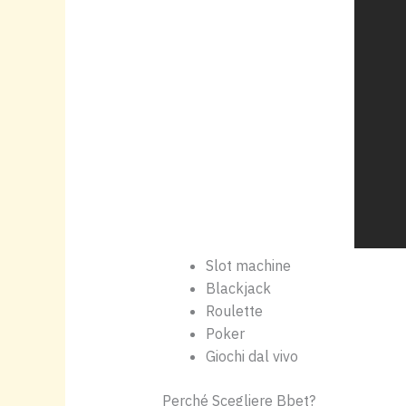
Slot machine
Blackjack
Roulette
Poker
Giochi dal vivo
Perché Scegliere Bbet?