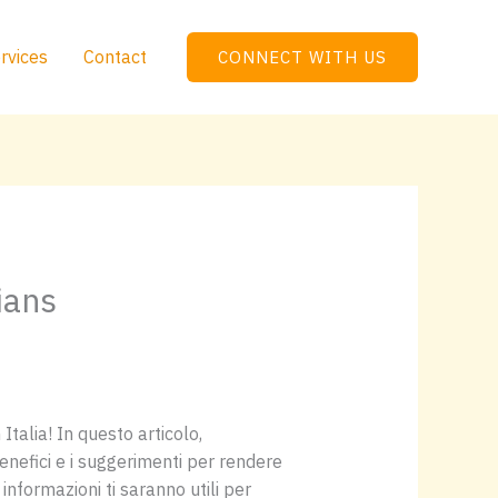
rvices
Contact
CONNECT WITH US
ians
talia! In questo articolo,
enefici e i suggerimenti per rendere
informazioni ti saranno utili per