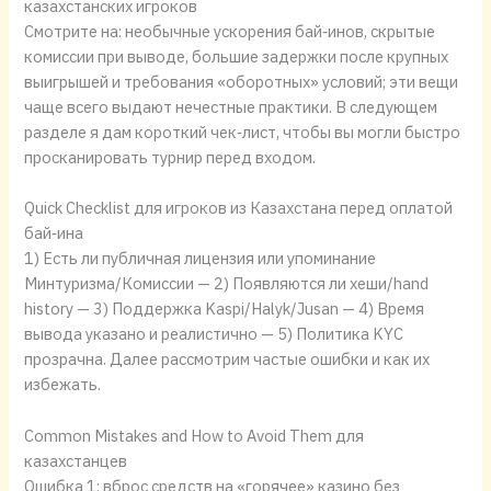
казахстанских игроков
Смотрите на: необычные ускорения бай‑инов, скрытые
комиссии при выводе, большие задержки после крупных
выигрышей и требования «оборотных» условий; эти вещи
чаще всего выдают нечестные практики. В следующем
разделе я дам короткий чек‑лист, чтобы вы могли быстро
просканировать турнир перед входом.
Quick Checklist для игроков из Казахстана перед оплатой
бай‑ина
1) Есть ли публичная лицензия или упоминание
Минтуризма/Комиссии — 2) Появляются ли хеши/hand
history — 3) Поддержка Kaspi/Halyk/Jusan — 4) Время
вывода указано и реалистично — 5) Политика KYC
прозрачна. Далее рассмотрим частые ошибки и как их
избежать.
Common Mistakes and How to Avoid Them для
казахстанцев
Ошибка 1: вброс средств на «горячее» казино без