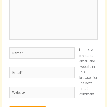
Name*
Save
my name,
email, and
website in
Email*
this
browser for
the next
time I
Website
comment.