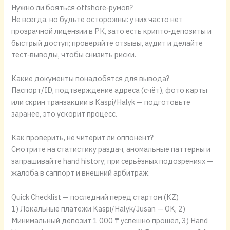
Нужно ли бояться offshore‑румов?
Не всегда, но будьте осторожны: у них часто нет
прозрачной лицензии в РК, зато есть крипто‑депозиты и
быстрый доступ; проверяйте отзывы, аудит и делайте
тест‑выводы, чтобы снизить риски.
Какие документы понадобятся для вывода?
Паспорт/ID, подтверждение адреса (счёт), фото карты
или скрин транзакции в Kaspi/Halyk — подготовьте
заранее, это ускорит процесс.
Как проверить, не читерит ли оппонент?
Смотрите на статистику раздач, аномальные паттерны и
запрашивайте hand history; при серьёзных подозрениях —
жалоба в саппорт и внешний арбитраж.
Quick Checklist — последний перед стартом (KZ)
1) Локальные платежи Kaspi/Halyk/Jusan — OK, 2)
Минимальный депозит 1 000 ₸ успешно прошёл, 3) Hand