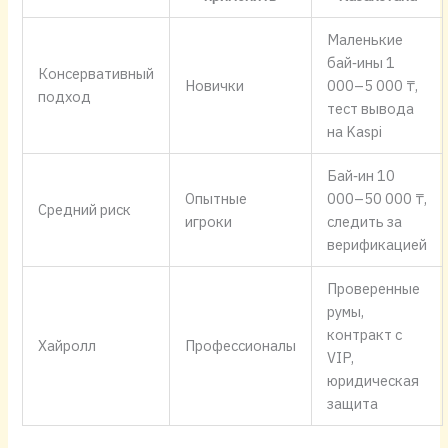
Маленькие
бай‑ины 1
Консервативный
Новички
000–5 000 ₸,
подход
тест вывода
на Kaspi
Бай‑ин 10
Опытные
000–50 000 ₸,
Средний риск
игроки
следить за
верификацией
Проверенные
румы,
контракт с
Хайролл
Профессионалы
VIP,
юридическая
защита