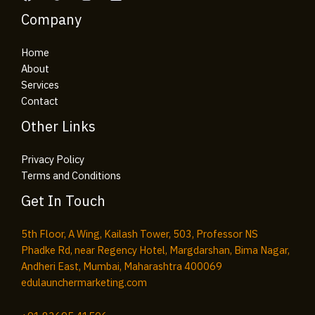
Company
Home
About
Services
Contact
Other Links
Privacy Policy
Terms and Conditions
Get In Touch
5th Floor, A Wing, Kailash Tower, 503, Professor NS
Phadke Rd, near Regency Hotel, Margdarshan, Bima Nagar,
Andheri East, Mumbai, Maharashtra 400069
edulaunchermarketing.com​