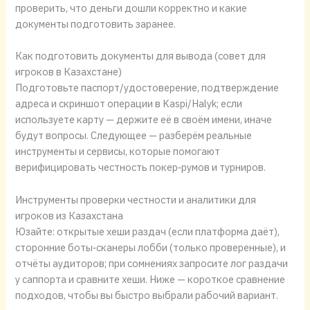
проверить, что деньги дошли корректно и какие
документы подготовить заранее.
Как подготовить документы для вывода (совет для
игроков в Казахстане)
Подготовьте паспорт/удостоверение, подтверждение
адреса и скриншот операции в Kaspi/Halyk; если
используете карту — держите её в своём имени, иначе
будут вопросы. Следующее — разберём реальные
инструменты и сервисы, которые помогают
верифицировать честность покер‑румов и турниров.
Инструменты проверки честности и аналитики для
игроков из Казахстана
Юзайте: открытые хеши раздач (если платформа даёт),
сторонние боты‑сканеры лобби (только проверенные), и
отчёты аудиторов; при сомнениях запросите лог раздачи
у саппорта и сравните хеши. Ниже — короткое сравнение
подходов, чтобы вы быстро выбрали рабочий вариант.