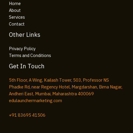
Home
About
Services
Contact
Other Links
Privacy Policy
Terms and Conditions
Get In Touch
5th Floor, A Wing, Kailash Tower, 503, Professor NS
Phadke Rd, near Regency Hotel, Margdarshan, Bima Nagar,
Andheri East, Mumbai, Maharashtra 400069
edulaunchermarketing.com​
+91
83695 41506