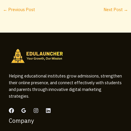
←
Previous Post
Next Post
→
Helping educational institutes grow admissions, strengthen
their online presence, and connect effectively with students
and parents through innovative digital marketing
strategies.
Company