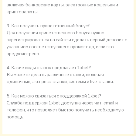
включая банковские карты, электронные кошельки и
криптовалюты.
3. Как получить приветственный бонус?
Для получения приветственного бонуса нужно
зарегистрироваться на сайте и сделать первый депозит с
указанием соответствующего промокода, если это
предусмотрено.
4. Какие виды ставок предлагает 1xbet?
Вы можете делать различные ставки, включая
одиночные, экспресс-ставки, системы и live-ставки.
5. Как можно связаться с поддержкой 1xbet?
Служба поддержки 1xbet доступна через чат, email и
телефон, что позволяет быстро получить необходимую
помощь.