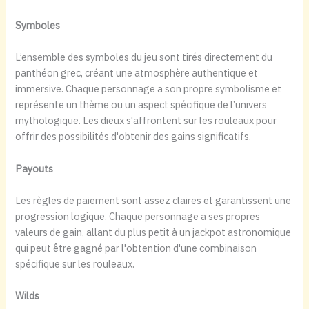
Symboles
L’ensemble des symboles du jeu sont tirés directement du
panthéon grec, créant une atmosphère authentique et
immersive. Chaque personnage a son propre symbolisme et
représente un thème ou un aspect spécifique de l’univers
mythologique. Les dieux s'affrontent sur les rouleaux pour
offrir des possibilités d'obtenir des gains significatifs.
Payouts
Les règles de paiement sont assez claires et garantissent une
progression logique. Chaque personnage a ses propres
valeurs de gain, allant du plus petit à un jackpot astronomique
qui peut être gagné par l'obtention d'une combinaison
spécifique sur les rouleaux.
Wilds