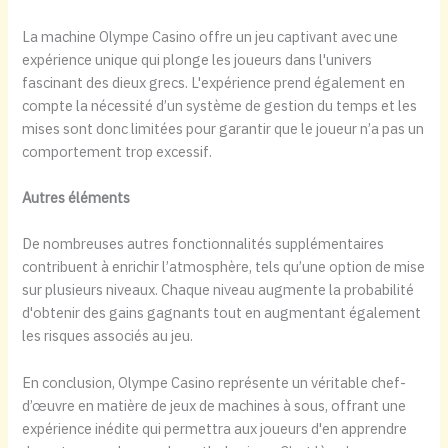
La machine Olympe Casino offre un jeu captivant avec une
expérience unique qui plonge les joueurs dans l'univers
fascinant des dieux grecs. L'expérience prend également en
compte la nécessité d’un système de gestion du temps et les
mises sont donc limitées pour garantir que le joueur n’a pas un
comportement trop excessif.
Autres éléments
De nombreuses autres fonctionnalités supplémentaires
contribuent à enrichir l’atmosphère, tels qu’une option de mise
sur plusieurs niveaux. Chaque niveau augmente la probabilité
d'obtenir des gains gagnants tout en augmentant également
les risques associés au jeu.
En conclusion, Olympe Casino représente un véritable chef-
d’œuvre en matière de jeux de machines à sous, offrant une
expérience inédite qui permettra aux joueurs d'en apprendre