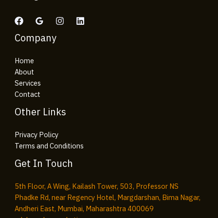
Company
Home
About
Services
Contact
Other Links
Privacy Policy
Terms and Conditions
Get In Touch
5th Floor, A Wing, Kailash Tower, 503, Professor NS
Phadke Rd, near Regency Hotel, Margdarshan, Bima Nagar,
Andheri East, Mumbai, Maharashtra 400069