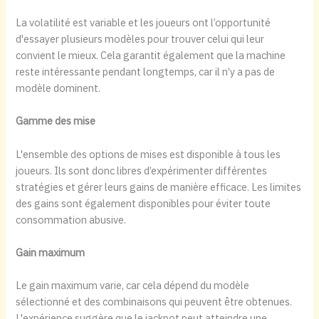
La volatilité est variable et les joueurs ont l’opportunité
d'essayer plusieurs modèles pour trouver celui qui leur
convient le mieux. Cela garantit également que la machine
reste intéressante pendant longtemps, car il n’y a pas de
modèle dominent.
Gamme des mise
L'ensemble des options de mises est disponible à tous les
joueurs. Ils sont donc libres d’expérimenter différentes
stratégies et gérer leurs gains de manière efficace. Les limites
des gains sont également disponibles pour éviter toute
consommation abusive.
Gain maximum
Le gain maximum varie, car cela dépend du modèle
sélectionné et des combinaisons qui peuvent être obtenues.
L'expérience suggère que le jackpot peut atteindre une