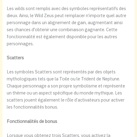
Les wilds sont remplis avec des symboles représentatifs des
dieux. Ainsi, le Wild Zeus peut remplacer n’importe quel autre
personnage dans un alignement de gain, augmentant ainsi
ses chances d'obtenir une combinaison gagnante. Cette
fonctionnalité est également disponible pour les autres
personnages.
Scatters
Les symboles Scatters sont représentés par des objets
mythologiques tels que la Toile ou le Trident de Neptune.
Chaque personnage a son propre symbolisme et représente
un thème ou un aspect spécifique du monde mythique. Les
scatters jouent également le rôle d’activateurs pour activer
les fonctionnalités bonus.
Fonctionnalités de bonus
Lorsque vous obtenez trois Scatters, vous activez la